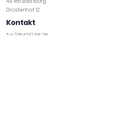
49 186 Bad Iburg
Drostenhof 12
Kontakt
Tel.
(05403) 68 28
nikolaus-badiburg@kitaverband-
sol.de
​f
www.kitaverband-sol.de
www.instagram.com/st.nikolaus.kita/