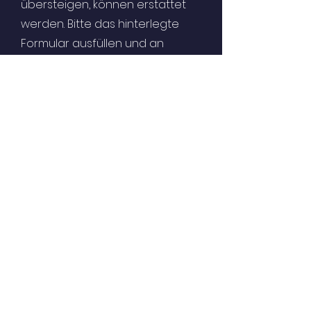
übersteigen, können erstattet
werden. Bitte das hinterlegte
Formular ausfüllen und an
a.niermann@kitaverband-sol.de
senden.
Formular Fahrkostenerstattung